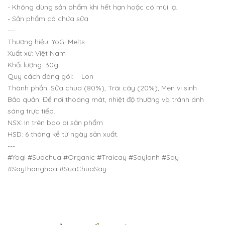
- Không dùng sản phẩm khi hết hạn hoặc có mùi lạ.
- Sản phẩm có chứa sữa.
---
Thương hiệu: YoGi Melts
Xuất xứ: Việt Nam
Khối lượng: 30g
Quy cách đóng gói: Lon
Thành phần: Sữa chua (80%), Trái cây (20%), Men vi sinh
Bảo quản: Để nơi thoáng mát, nhiệt độ thường và tránh ánh
sáng trực tiếp.
NSX: In trên bao bì sản phẩm
HSD: 6 tháng kể từ ngày sản xuất.
---
#Yogi #Suachua #Organic #Traicay #Saylanh #Say
#Saythanghoa #SuaChuaSay