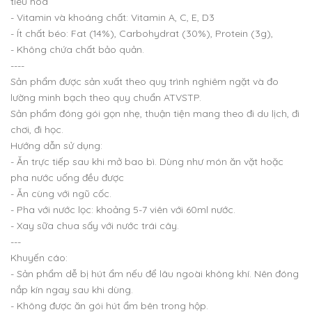
tiêu hóa
- Vitamin và khoáng chất: Vitamin A, C, E, D3
- Ít chất béo: Fat (14%), Carbohydrat (30%), Protein (3g),
- Không chứa chất bảo quản.
----
Sản phẩm được sản xuất theo quy trình nghiêm ngặt và đo
lường minh bạch theo quy chuẩn ATVSTP.
Sản phẩm đóng gói gọn nhẹ, thuận tiện mang theo đi du lịch, đi
chơi, đi học.
Hướng dẫn sử dụng:
- Ăn trực tiếp sau khi mở bao bì. Dùng như món ăn vặt hoặc
pha nước uống đều được
- Ăn cùng với ngũ cốc.
- Pha với nước lọc: khoảng 5-7 viên với 60ml nước.
- Xay sữa chua sấy với nước trái cây.
---
Khuyến cáo:
- Sản phẩm dễ bị hút ẩm nếu để lâu ngoài không khí. Nên đóng
nắp kín ngay sau khi dùng.
- Không được ăn gói hút ẩm bên trong hộp.