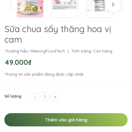
Sữa chua sấy thăng hoa vị
cam
Thương hiệu:
MekongFoodTech
|
Tình trạng:
Còn hàng
49.000₫
Thông tin sản phẩm đang được cập nhật.
Số lượng:
-
+
Thêm vào giỏ hàng