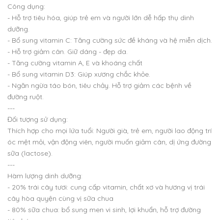
Công dụng:
- Hỗ trợ tiêu hóa, giúp trẻ em và người lớn dễ hấp thụ dinh
dưỡng.
- Bổ sung vitamin C: Tăng cường sức đề kháng và hệ miễn dịch.
- Hỗ trợ giảm cân. Giữ dáng - đẹp da.
- Tăng cường vitamin A, E và khoáng chất
- Bổ sung vitamin D3: Giúp xương chắc khỏe.
- Ngăn ngừa táo bón, tiêu chảy. Hỗ trợ giảm các bệnh về
đường ruột.
---
Đối tượng sử dụng:
Thích hợp cho mọi lứa tuổi: Người già, trẻ em, người lao động trí
óc mệt mỏi, vận động viên, người muốn giảm cân, dị ứng đường
sữa (lactose).
---
Hàm lượng dinh dưỡng:
- 20% trái cây tươi: cung cấp vitamin, chất xơ và hương vị trái
cây hòa quyện cùng vị sữa chua
- 80% sữa chua: bổ sung men vi sinh, lợi khuẩn, hỗ trợ đường