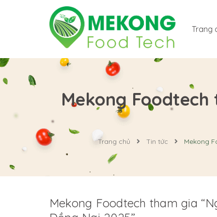
Trang 
Mekong Foodtech t
Trang chủ
Tin tức
Mekong Fo
Mekong Foodtech tham gia “Ngà