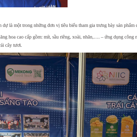
dự là một trong những đơn vị tiêu biểu tham gia trưng bày sản phẩm 
thăng hoa cao cấp gồm: mít, sầu riêng, xoài, nhãn,…. – ứng dụng công 
ái cây
tươi.